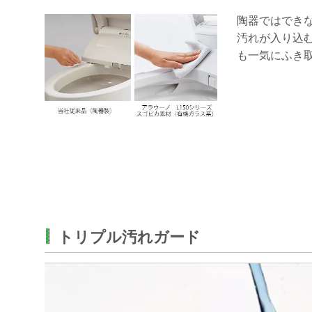
陶器ではでき
汚れが入り込
も一気にふき
トリプル汚れガード