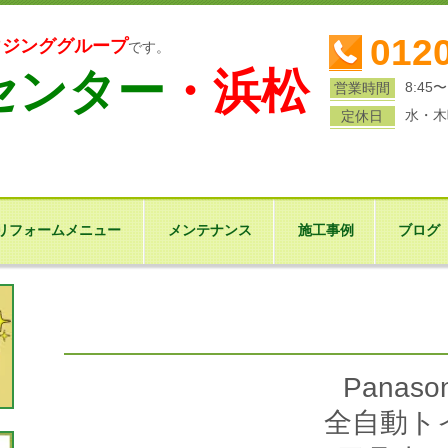
0120
ウジンググループ
です。
センター
・浜松
8:45〜
営業時間
水・木
定休日
リフォームメニュー
メンテナンス
施工事例
ブログ
Panason
全自動ト