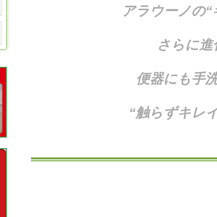
アラウーノの“
さらに進
便器にも手
“触らずキレイ