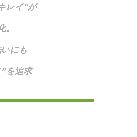
キレイ”が
化。
洗いにも
”を追求