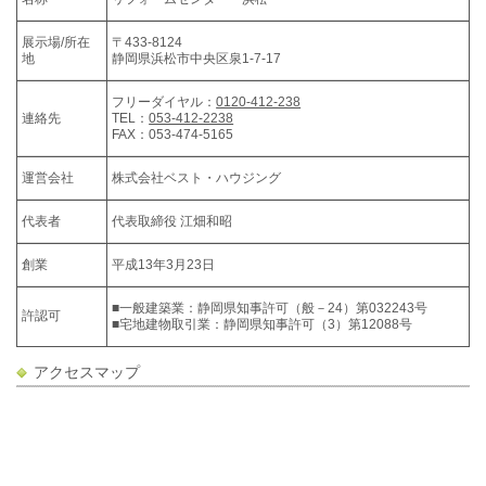
展示場/所在
〒433-8124
地
静岡県浜松市中央区泉1-7-17
フリーダイヤル：
0120-412-238
連絡先
TEL：
053-412-2238
FAX：053-474-5165
運営会社
株式会社ベスト・ハウジング
代表者
代表取締役 江畑和昭
創業
平成13年3月23日
■一般建築業：静岡県知事許可（般－24）第032243号
許認可
■宅地建物取引業：静岡県知事許可（3）第12088号
アクセスマップ