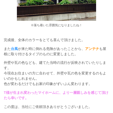
※落ち着いた雰囲気になりましたね！
完成後、全体のカラーをとても喜んで頂けました。
また
台風
が来た時に倒れる危険があったことから、
アンテナ
も屋
根に取り付けるタイプのものに変更しました。
外壁や瓦の色なども、建てた当時の流行が反映されていたりしま
す。
今現在お住まいの方に合わせて、外壁や瓦の色を変更するのもよ
いのかもしれません。
色が変わるだけでもお家の印象がずいぶん変わります。
T様が生まれ変わったマイホームに、より一層親しみを感じて頂け
たら幸いです。
この度は、当社にご依頼頂きありがとうございました。