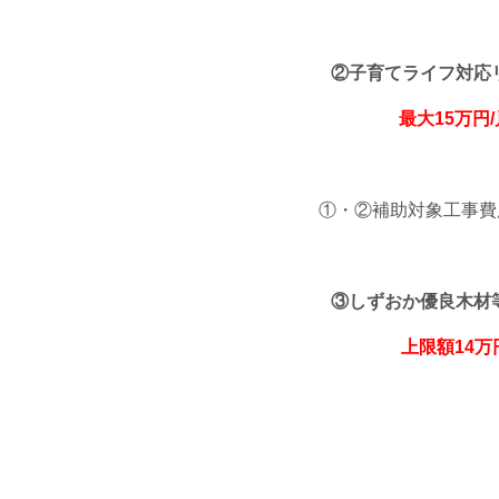
②子育てライフ対応
最大15万円/
①・②補助対象工事費用
③しずおか優良木材
上限額14万