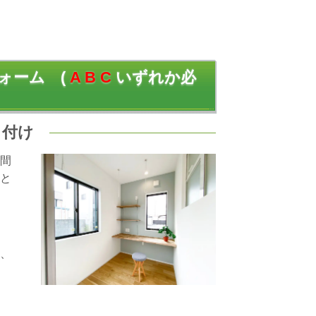
ォーム (
A B C
いずれか必
り付け
間
と
、