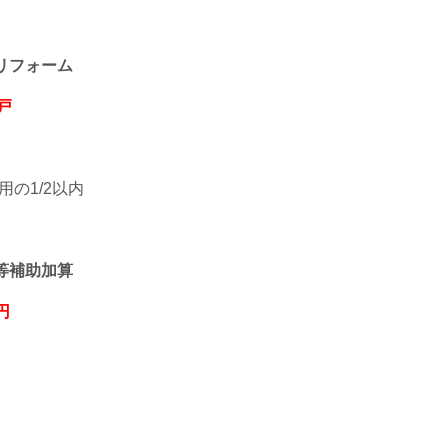
リフォーム
戸
の1/2以内
等補助加算
円