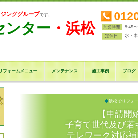
0120
ウジンググループ
です。
センター
・浜松
8:45〜
営業時間
水・木
定休日
リフォームメニュー
メンテナンス
施工事例
ブログ
◆
浜松でリフォ
【申請開始
子育て世代及び若
テレワーク対応補助