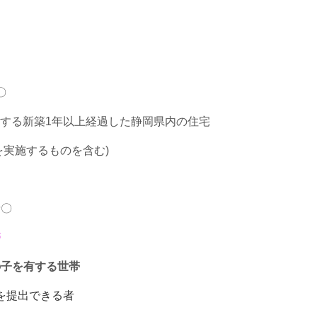
〇
する新築1年以上経過した静岡県内の住宅
を実施するものを含む)
者〇
帯
満の子を有する世帯
を提出できる者